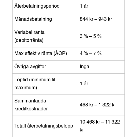
Återbetalningsperiod
1 år
Månadsbetalning
844 kr – 943 kr
Variabel ränta
3 % – 5 %
(debitorränta)
Max effektiv ränta (ÅOP)
4 % – 7 %
Övriga avgifter
Inga
Löptid (minimum till
1 år
maximum)
Sammanlagda
468 kr – 1 322 kr
kreditkostnader
10 468 kr – 11 322
Totalt återbetalningsbelopp
kr