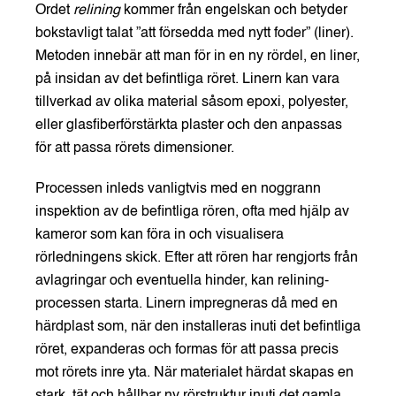
Ordet
relining
kommer från engelskan och betyder
bokstavligt talat ”att försedda med nytt foder” (liner).
Metoden innebär att man för in en ny rördel, en liner,
på insidan av det befintliga röret. Linern kan vara
tillverkad av olika material såsom epoxi, polyester,
eller glasfiberförstärkta plaster och den anpassas
för att passa rörets dimensioner.
Processen inleds vanligtvis med en noggrann
inspektion av de befintliga rören, ofta med hjälp av
kameror som kan föra in och visualisera
rörledningens skick. Efter att rören har rengjorts från
avlagringar och eventuella hinder, kan relining-
processen starta. Linern impregneras då med en
härdplast som, när den installeras inuti det befintliga
röret, expanderas och formas för att passa precis
mot rörets inre yta. När materialet härdat skapas en
stark, tät och hållbar ny rörstruktur inuti det gamla