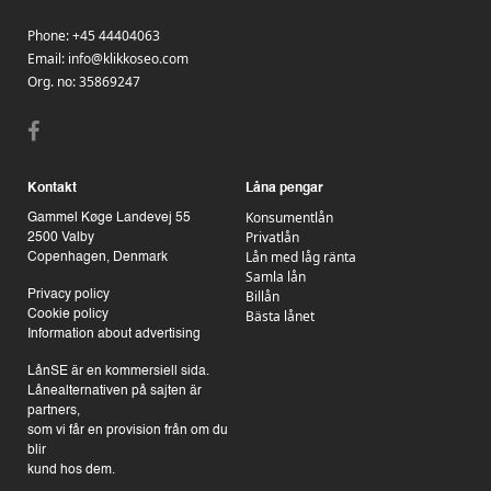
Phone:
+45 44404063
Email:
info@klikkoseo.com
Org.
no: 35869247
Kontakt
Låna pengar
Konsumentlån
Gammel Køge Landevej 55
Privatlån
2500 Valby
Lån med låg ränta
Copenhagen, Denmark
Samla lån
Billån
Privacy policy
Bästa lånet
Cookie policy
Information about advertising
LånSE är en kommersiell sida.
Lånealternativen på sajten är
partners,
som vi får en provision från om du
blir
kund hos dem.