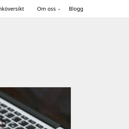
nköversikt
Om oss
Blogg