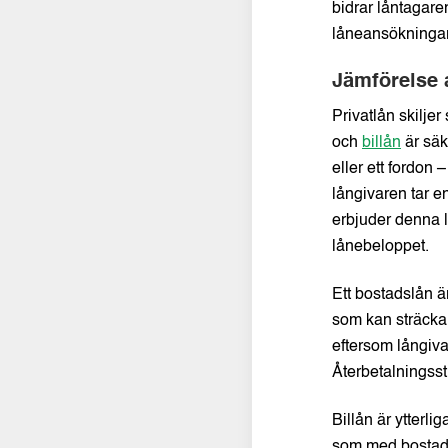
bidrar låntagaren
låneansökningar
Jämförelse 
Privatlån skiljer
och
billån
är säk
eller ett fordon 
långivaren tar en
erbjuder denna 
lånebeloppet.
Ett bostadslån ä
som kan sträcka s
eftersom långiva
Återbetalningsstr
Billån är ytterli
som med bostadsl