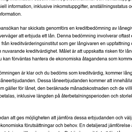
iell information, inklusive inkomstuppgifter, anställningsstatus 
nformation.
neansökan har skickats genomförs en kreditbedömning av lånegiv
erväger att erbjuda ett lån. Denna bedömning involverar oftast
 från kreditvärderingsinstitut som ger långivaren en uppfattning 
ch nuvarande kreditvärdighet. Målet är att uppskatta risken för lå
 kan förväntas hantera de ekonomiska åtagandena som komme
ömningen är klar och du bedöms som kreditvärdig, kommer långi
 låneerbjudanden. Dessa låneerbjudanden kommer att innehålla
m gäller för lånet, den beräknade månadskostnaden och de villk
betalas, inklusive längden på återbetalningsperioden och storl
an att ges möjligheten att jämföra dessa erbjudanden och välj
konomiska förutsättningar och behov. En detaljerad jämförelse a