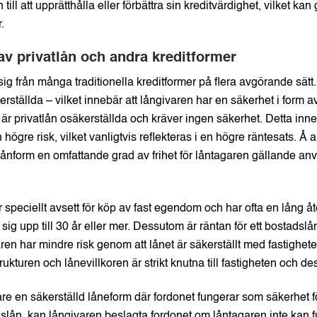
 till att upprätthålla eller förbättra sin kreditvärdighet, vilket ka
.
av privatlån och andra kreditformer
 sig från många traditionella kreditformer på flera avgörande sät
erställda – vilket innebär att långivaren har en säkerhet i form a
– är privatlån osäkerställda och kräver ingen säkerhet. Detta inne
 högre risk, vilket vanligtvis reflekteras i en högre räntesats. Å
lånform en omfattande grad av frihet för låntagaren gällande a
r speciellt avsett för köp av fast egendom och har ofta en lång åt
ig upp till 30 år eller mer. Dessutom är räntan för ett bostadslån
ren har mindre risk genom att lånet är säkerställt med fastighet
ukturen och lånevillkoren är strikt knutna till fastigheten och de
gare en säkerställd låneform där fordonet fungerar som säkerhet f
ån, kan långivaren beslagta fordonet om låntagaren inte kan ful