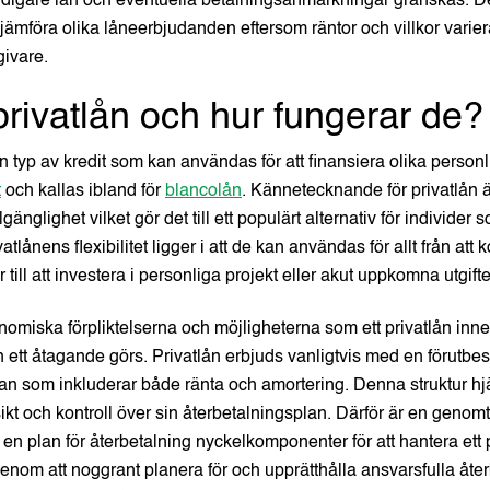
idigare lån och eventuella betalningsanmärkningar granskas. De
t jämföra olika låneerbjudanden eftersom räntor och villkor varie
givare.
privatlån och hur fungerar de?
en typ av kredit som kan användas för att finansiera olika personl
t
och kallas ibland för
blancolån
. Kännetecknande för privatlån 
lgänglighet vilket gör det till ett populärt alternativ för individe
vatlånens flexibilitet ligger i att de kan användas för allt från att
r till att investera i personliga projekt eller akut uppkomna utgifte
onomiska förpliktelserna och möjligheterna som ett privatlån inne
ett åtagande görs. Privatlån erbjuds vanligtvis med en förutbe
an som inkluderar både ränta och amortering. Denna struktur hj
sikt och kontroll över sin återbetalningsplan. Därför är en genom
en plan för återbetalning nyckelkomponenter för att hantera ett 
enom att noggrant planera för och upprätthålla ansvarsfulla åte