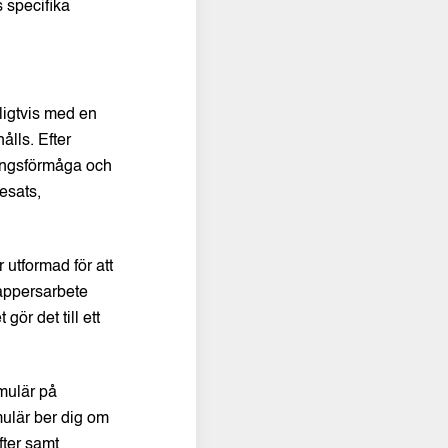
 specifika
ligtvis med en
ålls. Efter
ningsförmåga och
esats,
 utformad för att
pappersarbete
ör det till ett
mulär på
mulär ber dig om
ter samt