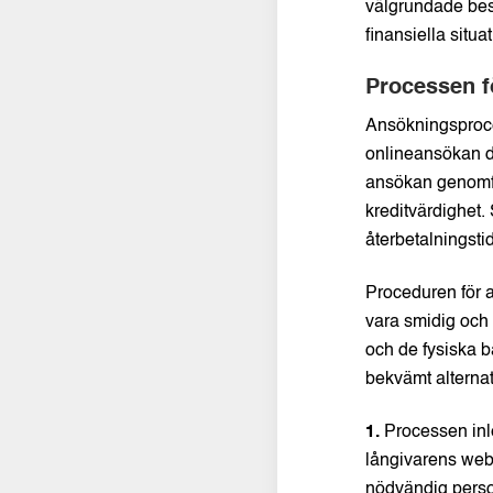
välgrundade besl
finansiella situa
Processen f
Ansökningsproces
onlineansökan dä
ansökan genomfö
kreditvärdighet.
återbetalningsti
Proceduren för a
vara smidig och 
och de fysiska b
bekvämt alternat
1.
Processen inle
långivarens webb
nödvändig perso