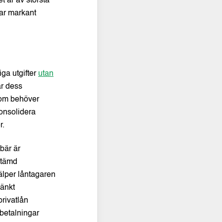
t är av största
rar markant
iga utgifter
utan
är dess
r som behöver
 konsolidera
r.
bär är
stämd
älper låntagaren
tänkt
privatlån
rbetalningar