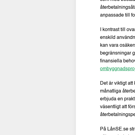
återbetalningså
anpassade till f
I kontrast till o
enskild användni
kan vara osäkers
begränsningar gä
finansiella beh
ombyggnadsproj
Det är viktigt a
månatliga återbe
erbjuda en prak
väsentligt att fö
återbetalningspe
På LånSE.se strä