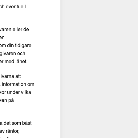
och eventuell
aren eller de
 en
om din tidigare
ngivaren och
r med lånet.
varna att
 information om
or under vilka
eken på
a det som bäst
v räntor,