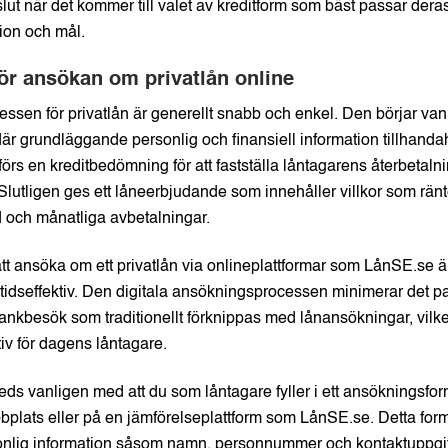
ut när det kommer till valet av kreditform som bäst passar deras
tion och mål.
ör ansökan om privatlån online
sen för privatlån är generellt snabb och enkel. Den börjar van
r grundläggande personlig och finansiell information tillhandah
rs en kreditbedömning för att fastställa låntagarens återbetal
 Slutligen ges ett låneerbjudande som innehåller villkor som ränt
d och månatliga avbetalningar.
tt ansöka om ett privatlån via onlineplattformar som LånSE.se är
tidseffektiv. Den digitala ansökningsprocessen minimerar det 
ankbesök som traditionellt förknippas med lånansökningar, vilket g
iv för dagens låntagare.
ds vanligen med att du som låntagare fyller i ett ansökningsfor
plats eller på en jämförelseplattform som LånSE.se. Detta for
nlig information såsom namn, personnummer och kontaktuppgif