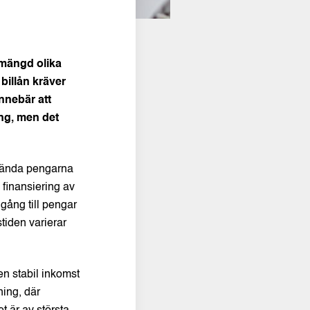
 mängd olika
billån kräver
innebär att
ing, men det
nvända pengarna
 finansiering av
lgång till pengar
tiden varierar
en stabil inkomst
ning, där