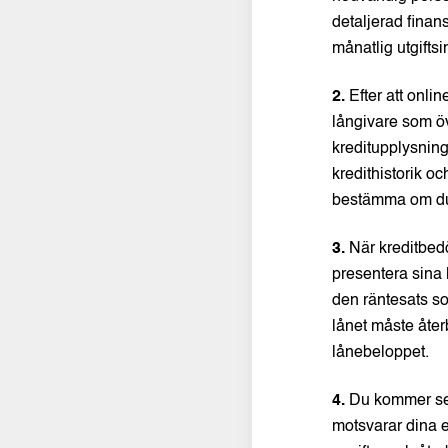
detaljerad finans
månatlig utgiftsi
2.
Efter att onli
långivare som öv
kreditupplysning
kredithistorik o
bestämma om du
3.
När kreditbed
presentera sina
den räntesats so
lånet måste åter
lånebeloppet.
4.
Du kommer sed
motsvarar dina e