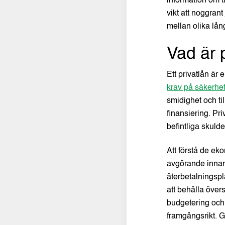
information om t
vikt att noggran
mellan olika lån
Vad är 
Ett privatlån är 
krav på säkerhe
smidighet och til
finansiering. Pri
befintliga skulde
Att förstå de ek
avgörande innan 
återbetalningspl
att behålla över
budgetering och 
framgångsrikt. G