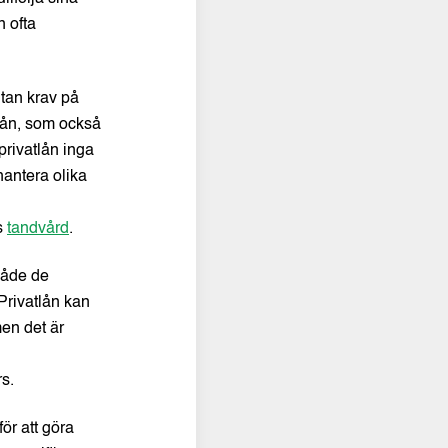
 ofta
utan krav på
tlån, som också
privatlån inga
hantera olika
s
tandvård
.
både de
Privatlån kan
men det är
s.
ör att göra