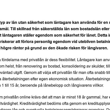
 typ av lån utan säkerhet som låntagare kan använda för en
mål. Till skillnad från säkerställda lån som bostadslån eller 
att låntagaren ställer egendom som säkerhet för lånet. Detta 
 riskerar att förlora personlig egendom vid utebliven betaln
 i högre räntor på grund av den ökade risken för långivaren.
 fördelarna med privatlån är dess flexibilitet. Låntagare kan a
m helst, från renovering av bostad, konsolidering av skulder, till
oväntad utgift. Genom att välja ett privatlån får man ofta snabb til
återbetalningen efter egen ekonomisk situation. Återbetalnings
 1 till 15 år, beroende på lånebelopp och långivarens villkor.
m privatlån online krävs det att man är minst 18 år gammal, har 
tvärdighet. Kreditvärdighet bedöms ofta genom en kreditupplys