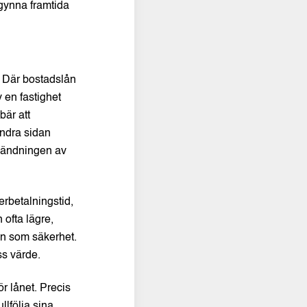
n gynna framtida
t. Där bostadslån
v en fastighet
bär att
 andra sidan
nvändningen av
erbetalningstid,
 ofta lägre,
en som säkerhet.
ss värde.
ör lånet. Precis
lfölja sina