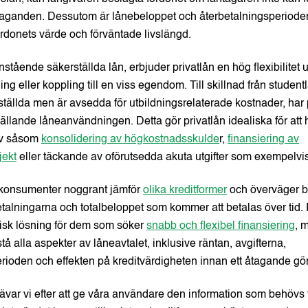
taganden. Dessutom är lånebeloppet och återbetalningsperioden
ordonets värde och förväntade livslängd.
vanstående säkerställda lån, erbjuder privatlån en hög flexibilitet 
ng eller koppling till en viss egendom. Till skillnad från studen
tällda men är avsedda för utbildningsrelaterade kostnader, har 
llande låneanvändningen. Detta gör privatlån idealiska för att 
ov såsom
konsolidering av högkostnadsskulde
r,
finansiering av
ekt
eller täckande av oförutsedda akuta utgifter som exempelvi
tt konsumenter noggrant jämför
olika kreditformer
och överväger 
talningarna och totalbeloppet som kommer att betalas över tid. 
tisk lösning för dem som söker
snabb och flexibel finansiering
, 
rstå alla aspekter av låneavtalet, inklusive räntan, avgifterna,
rioden och effekten på kreditvärdigheten innan ett åtagande gör
var vi efter att ge våra användare den information som behövs f