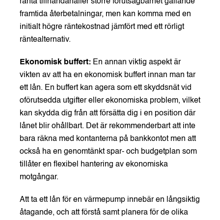
ränta tillhandahåller större förutsägbarhet gällande
framtida återbetalningar, men kan komma med en
initialt högre räntekostnad jämfört med ett rörligt
räntealternativ.
Ekonomisk buffert:
En annan viktig aspekt är
vikten av att ha en ekonomisk buffert innan man tar
ett lån. En buffert kan agera som ett skyddsnät vid
oförutsedda utgifter eller ekonomiska problem, vilket
kan skydda dig från att försätta dig i en position där
lånet blir ohållbart. Det är rekommenderbart att inte
bara räkna med kontanterna på bankkontot men att
också ha en genomtänkt spar- och budgetplan som
tillåter en flexibel hantering av ekonomiska
motgångar.
Att ta ett lån för en värmepump innebär en långsiktig
åtagande, och att förstå samt planera för de olika