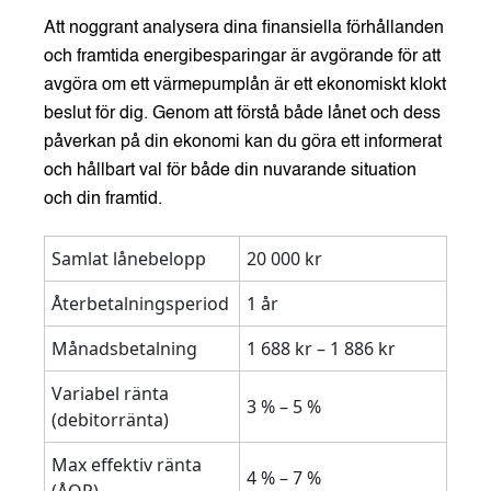
Att noggrant analysera dina finansiella förhållanden
och framtida energibesparingar är avgörande för att
avgöra om ett värmepumplån är ett ekonomiskt klokt
beslut för dig. Genom att förstå både lånet och dess
påverkan på din ekonomi kan du göra ett informerat
och hållbart val för både din nuvarande situation
och din framtid.
Samlat lånebelopp
20 000 kr
Återbetalningsperiod
1 år
Månadsbetalning
1 688 kr – 1 886 kr
Variabel ränta
3 % – 5 %
(debitorränta)
Max effektiv ränta
4 % – 7 %
(ÅOP)