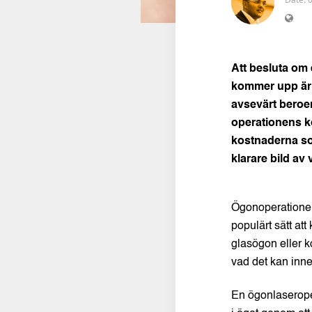
Att besluta om 
kommer upp är 
avsevärt beroen
operationens ko
kostnaderna so
klarare bild av
Ögonoperationer 
populärt sätt at
glasögon eller k
vad det kan inn
En ögonlaseroper