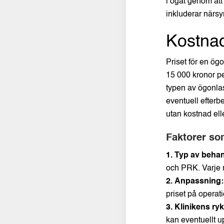
i ögat genom at
inkluderar närsy
Kostnad
Priset för en ög
15 000 kronor pe
typen av ögonlas
eventuell efterb
utan kostnad elle
Faktorer so
1. Typ av behan
och PRK. Varje m
2. Anpassning:
priset på operat
3. Klinikens ry
kan eventuellt u