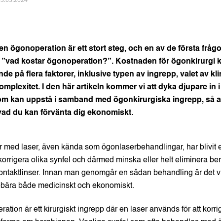
en ögonoperation är ett stort steg, och en av de första fråg
”vad kostar ögonoperation?”. Kostnaden för ögonkirurgi k
de på flera faktorer, inklusive typen av ingrepp, valet av kl
mplexitet. I den här artikeln kommer vi att dyka djupare in i
m kan uppstå i samband med ögonkirurgiska ingrepp, så at
 vad du kan förvänta dig ekonomiskt.
med laser, även kända som ögonlaserbehandlingar, har blivit et
t korrigera olika synfel och därmed minska eller helt eliminera b
ontaktlinser. Innan man genomgår en sådan behandling är det vikt
ebära både medicinskt och ekonomiskt.
ation är ett kirurgiskt ingrepp där en laser används för att korri