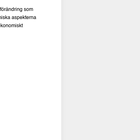
 förändring som
omiska aspekterna
 ekonomiskt