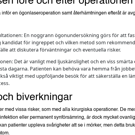
en före och efter operationen
inför en ögonlaseroperation samt återhämtningen efteråt är avg
ltationen:
En noggrann ögonundersökning görs för att fas
g kandidat för ingreppet och vilken metod som rekommende
lfälle att diskutera förväntningar och eventuella risker.
ionen:
Det är vanligt med ljuskänslighet och en viss smärta
rsta dagarna. Patienten kan behöva vara hemma från jobb
också viktigt med uppföljande besök för att säkerställa en lä
ess.
och biverkningar
 med vissa risker, som med alla kirurgiska operationer. De mest
 infektion eller permanent synförsämring, är dock mycket ovanl
å kan patienter uppleva svårigheter att se i mörker, men detta bru
tom.