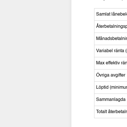
Samlat lånebe
Återbetalnings
Månadsbetalni
Variabel ränta 
Max effektiv rä
Övriga avgifter
Löptid (minimu
Sammanlagda k
Totalt återbeta