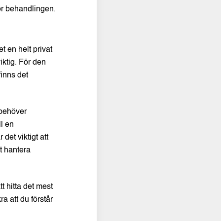
ör behandlingen.
t en helt privat
iktig. För den
finns det
 behöver
ll en
det viktigt att
t hantera
tt hitta det mest
a att du förstår