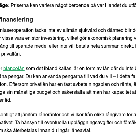
läge:
Priserna kan variera något beroende på var i landet du utf
inansiering
onlaseroperation täcks inte av allmän sjukvård och därmed blir de
ör vissa vara en stor investering, vilket gör ekonomisk planering v
gång till sparade medel eller inte vill betala hela summan direkt, 
 privatlån.
er
blancolån
som det ibland kallas, är en form av lån där du inte
låna pengar. Du kan använda pengarna till vad du vill – i detta fa
on. Eftersom privatlån har en fast avbetalningsplan och ränta, är 
a sin månatliga budget och säkerställa att man har kapacitet at
er tid.
ntligt att jämföra låneräntor och villkor från olika långivare för a
ativet. Ta hänsyn till eventuella uppläggningsavgifter och försäkr
m ska återbetalas innan du ingår låneavtal.