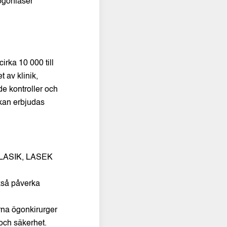
ögonlaser
irka 10 000 till
 av klinik,
de kontroller och
 kan erbjudas
m LASIK, LASEK
kså påverka
rna ögonkirurger
 och säkerhet.