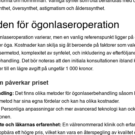
t forma om hornhinnan. Vanliga synfel som ofta behandlas med 
nthet, översynthet, astigmatism och ålderssynthet.
en för ögonlaseroperation
onlaseroperation varierar, men en vanlig referenspunkt ligger på c
r öga. Kostnader kan skilja sig åt beroende på faktorer som valet
ermetod, komplexitet av synfelet, och inkludering av efterföljan
ehandling. Det bör noteras att den initiala konsultationen ibland
r till en lägre avgift på ungefär 1 000 kronor.
m påverkar priset
dling:
Det finns olika metoder för ögonlaserbehandling såso
etod har sina egna fördelar och kan ha olika kostnader.
Personliga anpassningar och mer avancerad teknologi kan oc
ionen.
kte och läkarnas erfarenhet:
En välrenommerad klinik och erfa
ppbära ett högre pris, vilket kan vara en återspegling av kvalitet