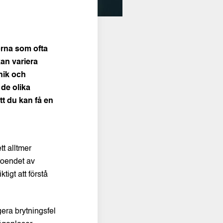
orna som ofta
an variera
inik och
 de olika
t du kan få en
t alltmer
eroendet av
igt att förstå
gera brytningsfel