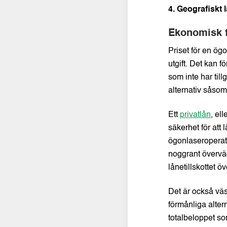
4. Geografiskt 
Ekonomisk f
Priset för en ög
utgift. Det kan f
som inte har till
alternativ såsom
Ett
privatlån
, ell
säkerhet för att 
ögonlaseroperati
noggrant överväg
lånetillskottet öv
Det är också väse
förmånliga altern
totalbeloppet so