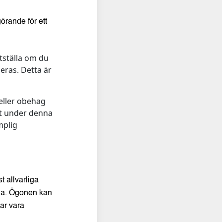
örande för ett
tställa om du
ras. Detta är
 eller obehag
et under denna
mplig
 allvarliga
iga. Ögonen kan
kar vara