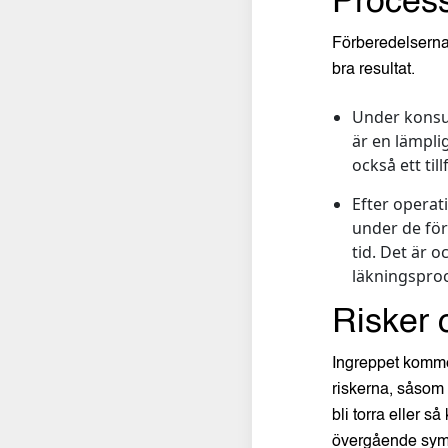
Process
Förberedelserna 
bra resultat.
Under konsu
är en lämpli
också ett til
Efter operat
under de fö
tid. Det är 
läkningsproc
Risker 
Ingreppet kommer
riskerna, såsom
bli torra eller s
övergående sym