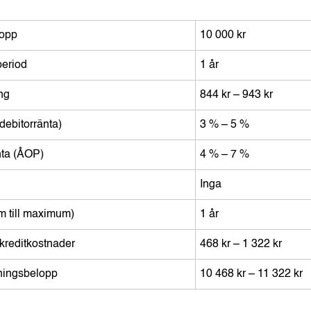
lopp
10 000 kr
period
1 år
ng
844 kr – 943 kr
(debitorränta)
3 % – 5 %
nta (ÅOP)
4 % – 7 %
Inga
m till maximum)
1 år
reditkostnader
468 kr – 1 322 kr
lningsbelopp
10 468 kr – 11 322 kr