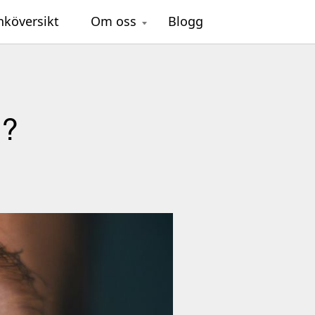
nköversikt
Om oss
Blogg
n?