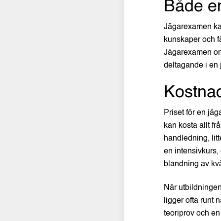
Både en
Jägarexamen kan
kunskaper och fär
Jägarexamen omfa
deltagande i en 
Kostnad
Priset för en jä
kan kosta allt fr
handledning, li
en intensivkurs, 
blandning av kvä
När utbildningen
ligger ofta runt 
teoriprov och en