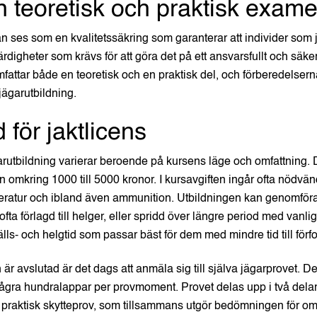
 teoretisk och praktisk exam
 ses som en kvalitetssäkring som garanterar att individer som 
digheter som krävs för att göra det på ett ansvarsfullt och säkert
ttar både en teoretisk och en praktisk del, och förberedelserna
jägarutbildning.
 för jaktlicens
garutbildning varierar beroende på kursens läge och omfattning.
ån omkring 1000 till 5000 kronor. I kursavgiften ingår ofta nödvän
tteratur och ibland även ammunition. Utbildningen kan genomfö
ofta förlagd till helger, eller spridd över längre period med vanlig
lls- och helgtid som passar bäst för dem med mindre tid till för
 är avslutad är det dags att anmäla sig till själva jägarprovet. 
några hundralappar per provmoment. Provet delas upp i två delar: e
 praktisk skytteprov, som tillsammans utgör bedömningen för om