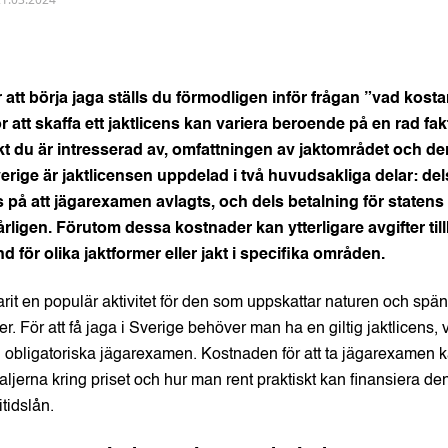
 att börja jaga ställs du förmodligen inför frågan ”vad kostar
 att skaffa ett jaktlicens kan variera beroende på en rad fak
akt du är intresserad av, omfattningen av jaktområdet och de
verige är jaktlicensen uppdelad i två huvudsakliga delar: dels
s på att jägarexamen avlagts, och dels betalning för statens
rligen. Förutom dessa kostnader kan ytterligare avgifter ti
ånd för olika jaktformer eller jakt i specifika områden.
arit en populär aktivitet för den som uppskattar naturen och sp
r. För att få jaga i Sverige behöver man ha en giltig jaktlicens, vi
n obligatoriska jägarexamen. Kostnaden för att ta jägarexamen 
etaljerna kring priset och hur man rent praktiskt kan finansiera 
itidslån.