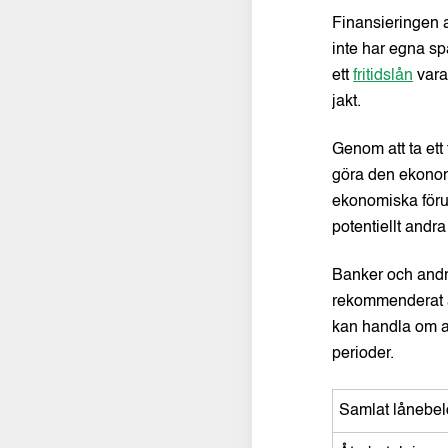
Finansieringen a
inte har egna sp
ett
fritidslån
vara 
jakt.
Genom att ta ett
göra den ekonomi
ekonomiska förut
potentiellt andr
Banker och andra
rekommenderat att
kan handla om all
perioder.
Samlat lånebe