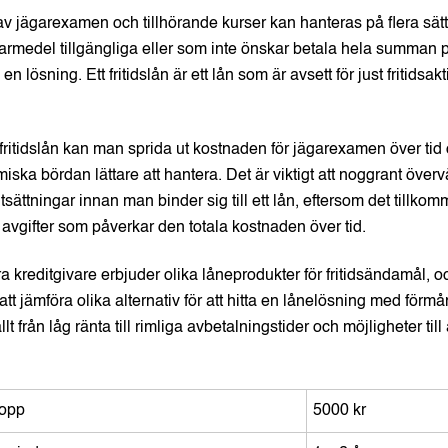
v jägarexamen och tillhörande kurser kan hanteras på flera sät
armedel tillgängliga eller som inte önskar betala hela summan 
en lösning. Ett fritidslån är ett lån som är avsett för just fritidsak
 fritidslån kan man sprida ut kostnaden för jägarexamen över tid 
ska bördan lättare att hantera. Det är viktigt att noggrant över
sättningar innan man binder sig till ett lån, eftersom det tillkom
a avgifter som påverkar den totala kostnaden över tid.
 kreditgivare erbjuder olika låneprodukter för fritidsändamål, o
 jämföra olika alternativ för att hitta en lånelösning med förmån
t från låg ränta till rimliga avbetalningstider och möjligheter till
lopp
5000 kr