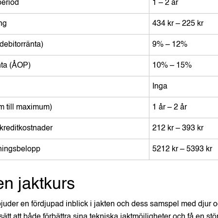
period
1 – 2 år
ng
434 kr – 225 kr
(debitorränta)
9% – 12%
nta (ÅOP)
10% – 15%
Inga
m till maximum)
1 år – 2 år
reditkostnader
212 kr – 393 kr
lningsbelopp
5212 kr – 5393 kr
en jaktkurs
juder en fördjupad inblick i jakten och dess samspel med djur o
t sätt att både förbättra sina tekniska jaktmöjligheter och få en stö