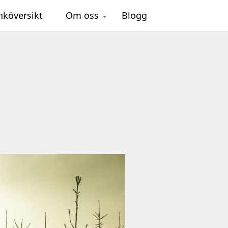
nköversikt
Om oss
Blogg