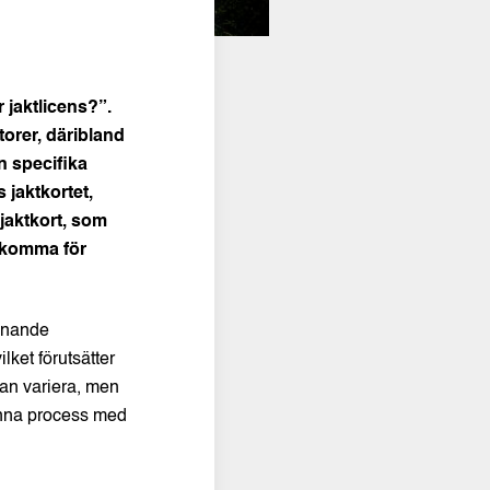
 jaktlicens?”.
torer, däribland
n specifika
 jaktkortet,
 jaktkort, som
llkomma för
ännande
lket förutsätter
kan variera, men
denna process med