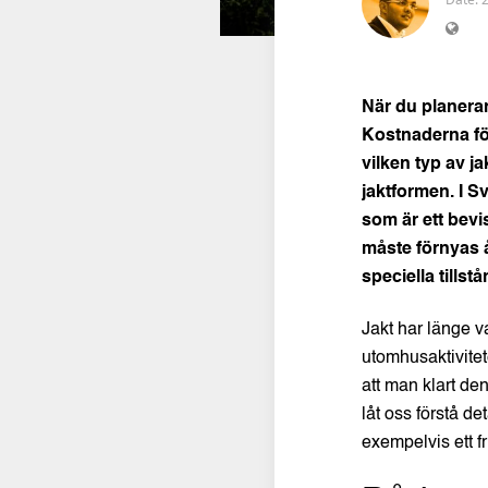
När du planerar
Kostnaderna för
vilken typ av j
jaktformen. I S
som är ett bevi
måste förnyas å
speciella tillst
Jakt har länge v
utomhusaktivitete
att man klart de
låt oss förstå d
exempelvis ett fr