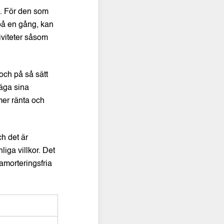
t. För den som
på en gång, kan
tiviteter såsom
och på så sätt
väga sina
mer ränta och
ch det är
liga villkor. Det
 amorteringsfria