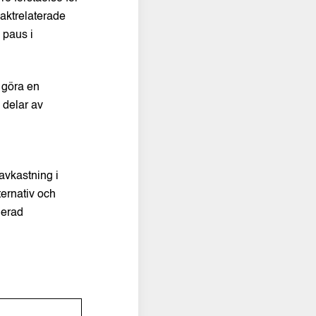
jaktrelaterade
 paus i
h göra en
 delar av
avkastning i
ternativ och
ierad