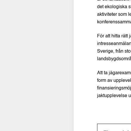
det ekologiska s
aktiviteter som 
konferenssamm
För att hitta rät
intresseanmälan 
Sverige, från s
landsbygdsområ
Att ta jägarexam
form av upplevel
finansieringsmöj
jaktupplevelse 