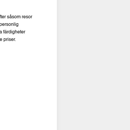
fter såsom resor
 personlig
a färdigheter
 priser.