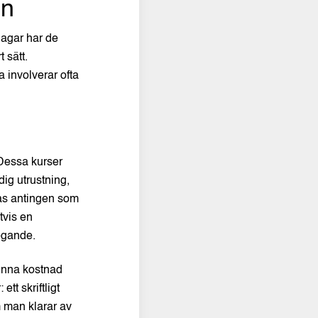
en
jagar har de
 sätt.
 involverar ofta
 Dessa kurser
dig utrustning,
ras antingen som
tvis en
fogande.
Denna kostnad
tt skriftligt
 man klarar av