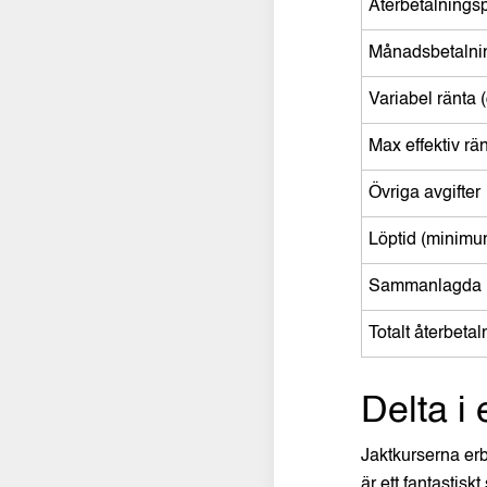
Återbetalnings
Månadsbetalni
Variabel ränta 
Max effektiv rä
Övriga avgifter
Löptid (minimu
Sammanlagda k
Totalt återbeta
Delta i 
Jaktkurserna erb
är ett fantastisk