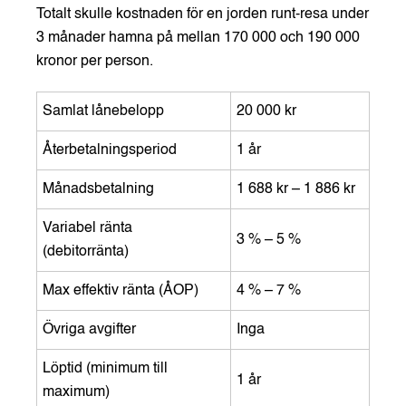
Totalt skulle kostnaden för en jorden runt-resa under
3 månader hamna på mellan 170 000 och 190 000
kronor per person.
Samlat lånebelopp
20 000 kr
Återbetalningsperiod
1 år
Månadsbetalning
1 688 kr – 1 886 kr
Variabel ränta
3 % – 5 %
(debitorränta)
Max effektiv ränta (ÅOP)
4 % – 7 %
Övriga avgifter
Inga
Löptid (minimum till
1 år
maximum)