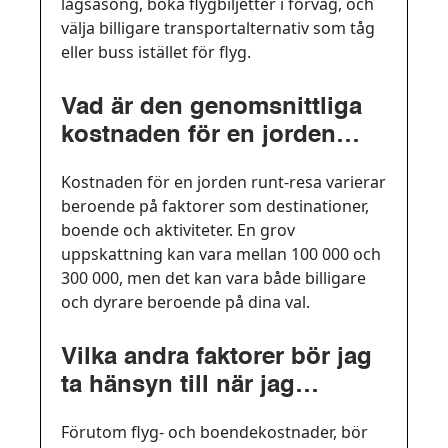
lågsäsong, boka flygbiljetter i förväg, och
välja billigare transportalternativ som tåg
eller buss istället för flyg.
Vad är den genomsnittliga
kostnaden för en jorden
runt-resa?
Kostnaden för en jorden runt-resa varierar
beroende på faktorer som destinationer,
boende och aktiviteter. En grov
uppskattning kan vara mellan 100 000 och
300 000, men det kan vara både billigare
och dyrare beroende på dina val.
Vilka andra faktorer bör jag
ta hänsyn till när jag
planerar min resbudget för
Förutom flyg- och boendekostnader, bör
en jorden runt-resa?