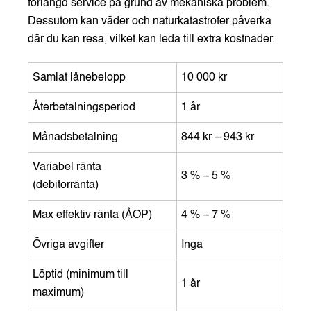
förlängd service på grund av mekaniska problem.
Dessutom kan väder och naturkatastrofer påverka
där du kan resa, vilket kan leda till extra kostnader.
Samlat lånebelopp
10 000 kr
Återbetalningsperiod
1 år
Månadsbetalning
844 kr – 943 kr
Variabel ränta
3 % – 5 %
(debitorränta)
Max effektiv ränta (ÅOP)
4 % – 7 %
Övriga avgifter
Inga
Löptid (minimum till
1 år
maximum)