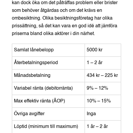
kan dock öka om det påträffas problem eller brister
som behöver åtgärdas och om det krävs en
ombesiktning. Olika besiktningsföretag har olika
prissättning, så det kan vara en god idé att jämföra
priserna bland olika aktörer i din närhet.
Samlat lånebelopp
5000 kr
Återbetalningsperiod
1 – 2 år
Månadsbetalning
434 kr – 225 kr
Variabel ränta (debitorränta)
9% – 12%
Max effektiv ränta (ÅOP)
10% – 15%
Övriga avgifter
Inga
Löptid (minimum till maximum)
1 år – 2 år