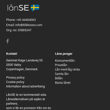
Phone:
+45 44404063
Email:
info@klikkoseo.com
Org.
no: 35869247
Kontakt
Låna pengar
Konsumentlån
Gammel Køge Landevej 55
Privatlån
2500 Valby
Lån med låg ränta
Copenhagen, Denmark
Samla lån
Billån
Privacy policy
Bästa lånet
Cookie policy
Information about advertising
LånSE är en kommersiell sida.
Lånealternativen på sajten är
partners,
som vi får en provision från om du