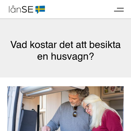
Skip
to
content
Vad kostar det att besikta
en husvagn?