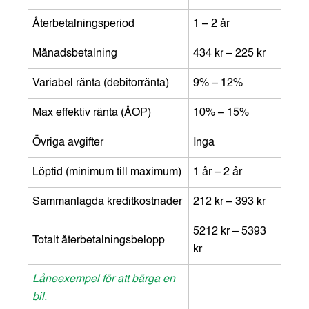
Återbetalningsperiod
1 – 2 år
Månadsbetalning
434 kr – 225 kr
Variabel ränta (debitorränta)
9% – 12%
Max effektiv ränta (ÅOP)
10% – 15%
Övriga avgifter
Inga
Löptid (minimum till maximum)
1 år – 2 år
Sammanlagda kreditkostnader
212 kr – 393 kr
5212 kr – 5393
Totalt återbetalningsbelopp
kr
Låneexempel för att bärga en
bil.