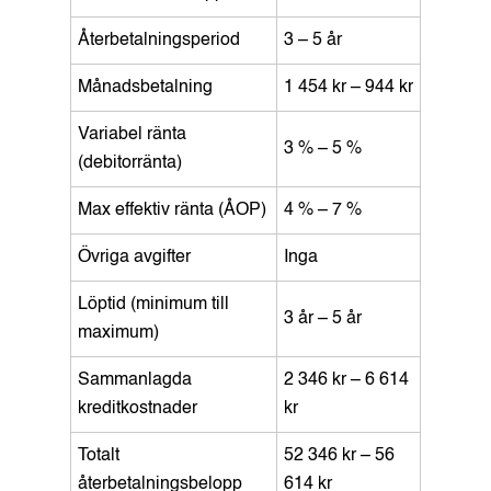
Återbetalningsperiod
3 – 5 år
Månadsbetalning
1 454 kr – 944 kr
Variabel ränta
3 % – 5 %
(debitorränta)
Max effektiv ränta (ÅOP)
4 % – 7 %
Övriga avgifter
Inga
Löptid (minimum till
3 år – 5 år
maximum)
Sammanlagda
2 346 kr – 6 614
kreditkostnader
kr
Totalt
52 346 kr – 56
återbetalningsbelopp
614 kr