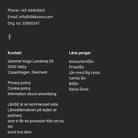
Phone:
+45 44404063
Email:
info@klikkoseo.com
Org.
no: 35869247
Kontakt
Låna pengar
Konsumentlån
Gammel Køge Landevej 55
Privatlån
2500 Valby
Lån med låg ränta
Copenhagen, Denmark
Samla lån
Billån
Privacy policy
Bästa lånet
Cookie policy
Information about advertising
LånSE är en kommersiell sida.
Lånealternativen på sajten är
partners,
som vi får en provision från om du
blir
kund hos dem.