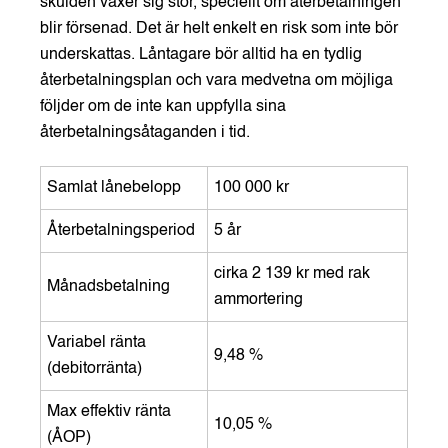
skulden växer sig stor, speciellt om återbetalningen
blir försenad. Det är helt enkelt en risk som inte bör
underskattas. Låntagare bör alltid ha en tydlig
återbetalningsplan och vara medvetna om möjliga
följder om de inte kan uppfylla sina
återbetalningsåtaganden i tid.
Samlat lånebelopp
100 000 kr
Återbetalningsperiod
5 år
cirka 2 139 kr med rak
Månadsbetalning
ammortering
Variabel ränta
9,48 %
(debitorränta)
Max effektiv ränta
10,05 %
(ÅOP)