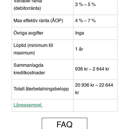
Variabel ränta
3 % – 5 %
(debitorränta)
Max effektiv ränta (ÅOP)
4 % – 7 %
Övriga avgifter
Inga
Löptid (minimum till
1 år
maximum)
Sammanlagda
936 kr – 2 644 kr
kreditkostnader
20 936 kr – 22 644
Totalt återbetalningsbelopp
kr
Låneexempel.
FAQ