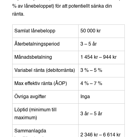
% av lånebeloppet) för att potentiellt sänka din
ränta.
Samlat lånebelopp
50 000 kr
Återbetalningsperiod
3 – 5 år
Månadsbetalning
1 454 kr – 944 kr
Variabel ränta (debitorränta)
3 % – 5 %
Max effektiv ränta (ÅOP)
4 % – 7 %
Övriga avgifter
Inga
Löptid (minimum till
3 år – 5 år
maximum)
Sammanlagda
2 346 kr – 6 614 kr