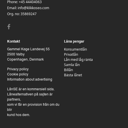
Phone:
+45 44404063
Email:
info@klikkoseo.com
Org.
no: 35869247
Kontakt
Låna pengar
Konsumentlån
Gammel Køge Landevej 55
Privatlån
2500 Valby
Lån med låg ränta
Copenhagen, Denmark
Samla lån
Billån
Privacy policy
Bästa lånet
Cookie policy
Information about advertising
LånSE är en kommersiell sida.
Lånealternativen på sajten är
partners,
som vi får en provision från om du
blir
kund hos dem.