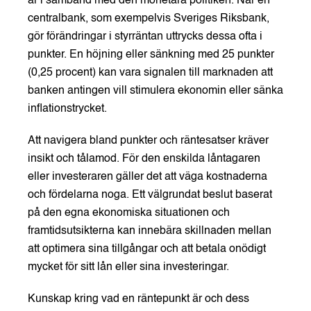
är i samband med den monetära politiken. När en
centralbank, som exempelvis Sveriges Riksbank,
gör förändringar i styrräntan uttrycks dessa ofta i
punkter. En höjning eller sänkning med 25 punkter
(0,25 procent) kan vara signalen till marknaden att
banken antingen vill stimulera ekonomin eller sänka
inflationstrycket.
Att navigera bland punkter och räntesatser kräver
insikt och tålamod. För den enskilda låntagaren
eller investeraren gäller det att väga kostnaderna
och fördelarna noga. Ett välgrundat beslut baserat
på den egna ekonomiska situationen och
framtidsutsikterna kan innebära skillnaden mellan
att optimera sina tillgångar och att betala onödigt
mycket för sitt lån eller sina investeringar.
Kunskap kring vad en räntepunkt är och dess