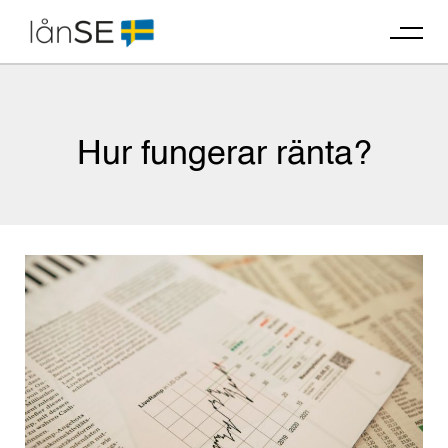
Skip
to
content
Hur fungerar ränta?