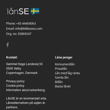
Phone:
+45 44404063
Email:
info@klikkoseo.com
Org.
no: 35869247
Kontakt
Låna pengar
Konsumentlån
Gammel Køge Landevej 55
Privatlån
2500 Valby
Lån med låg ränta
Copenhagen, Denmark
Samla lån
Billån
Privacy policy
Bästa lånet
Cookie policy
Information about advertising
LånSE är en kommersiell sida.
Lånealternativen på sajten är
partners,