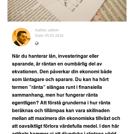
Author:
admin
Date: 05.05.2024
När du hanterar lån, investeringar eller
sparande, är räntan en oumbärlig del av
ekvationen. Den påverkar din ekonomi både
som låntagare och sparare. Du kan ha hört
termen ”ränta” slängas runt i finansiella
sammanhang, men hur fungerar ränta
egentligen? Att förstå grunderna i hur ränta
beräknas och tillämpas kan vara skillnaden
mellan att maximera din ekonomiska tillväxt och
att oavsiktligt förlora värdefulla medel. I den här