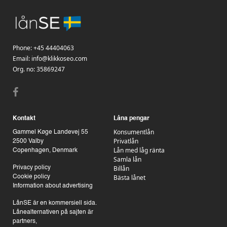
Phone:
+45 44404063
Email:
info@klikkoseo.com
Org.
no: 35869247
Kontakt
Låna pengar
Konsumentlån
Gammel Køge Landevej 55
Privatlån
2500 Valby
Lån med låg ränta
Copenhagen, Denmark
Samla lån
Billån
Privacy policy
Bästa lånet
Cookie policy
Information about advertising
LånSE är en kommersiell sida.
Lånealternativen på sajten är
partners,