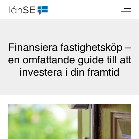
Skip
to
content
Finansiera fastighetsköp –
en omfattande guide till att
investera i din framtid