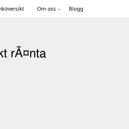
nköversikt
Om oss
Blogg
kt rÃ¤nta