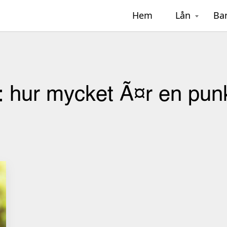
Hem
Lån
Ba
:
hur mycket Ã¤r en pun