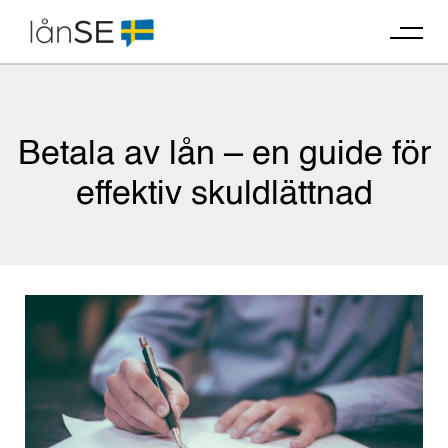
Skip
to
content
Betala av lån – en guide för
effektiv skuldlättnad