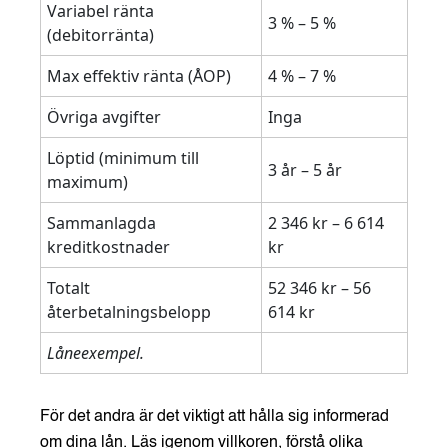
Variabel ränta
3 % – 5 %
(debitorränta)
Max effektiv ränta (ÅOP)
4 % – 7 %
Övriga avgifter
Inga
Löptid (minimum till
3 år – 5 år
maximum)
Sammanlagda
2 346 kr – 6 614
kreditkostnader
kr
Totalt
52 346 kr – 56
återbetalningsbelopp
614 kr
Låneexempel.
För det andra är det viktigt att hålla sig informerad
om dina lån. Läs igenom villkoren, förstå olika