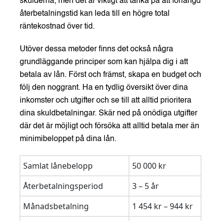
skulderna, men det är viktigt att tänka på att förlängd
återbetalningstid kan leda till en högre total
räntekostnad över tid.
Utöver dessa metoder finns det också några
grundläggande principer som kan hjälpa dig i att
betala av lån. Först och främst, skapa en budget och
följ den noggrant. Ha en tydlig översikt över dina
inkomster och utgifter och se till att alltid prioritera
dina skuldbetalningar. Skär ned på onödiga utgifter
där det är möjligt och försöka att alltid betala mer än
minimibeloppet på dina lån.
Samlat lånebelopp
50 000 kr
Återbetalningsperiod
3 – 5 år
Månadsbetalning
1 454 kr – 944 kr