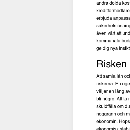
andra dolda kost
kreditförmedlare
erbjuda anpassa
säkerhetslösning
även värt att un
kommunala budget
ge dig nya insik
Risken 
Att samla lån och
riskerna. En oge
väljer en lång a
bli högre. Att t
skuldfälla om du
noggrann och med
ekonomin. Hopsam
ekonomisk stabil