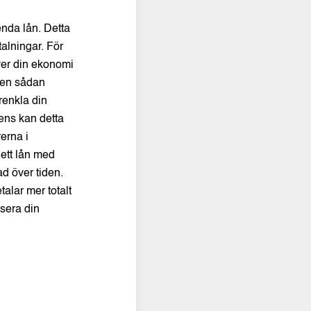
 enda lån. Detta
lningar. För
över din ekonomi
v en sådan
örenkla din
ens kan detta
rerna i
 ett lån med
ad över tiden.
talar mer totalt
isera din