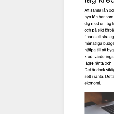
låg kre
Att samla lån och
nya lån har som
dig med en låg k
och på sikt förb
finansiell strate
månatliga budge
hjälpa till att b
kreditvärderings
lägre ränta och 
Det är dock vikti
sett i ränta. De
ekonomi.