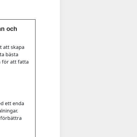
ån och
t att skapa
tta bästa
för att fatta
ed ett enda
lningar.
 förbättra