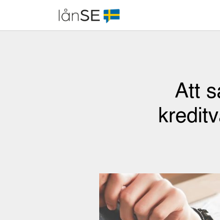
Skip
to
content
Att 
kreditv