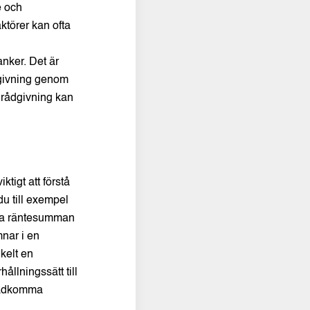
e och
ktörer kan ofta
anker. Det är
ådgivning genom
 rådgivning kan
ktigt att förstå
u till exempel
ala räntesumman
mnar i en
kelt en
llningssätt till
stadkomma