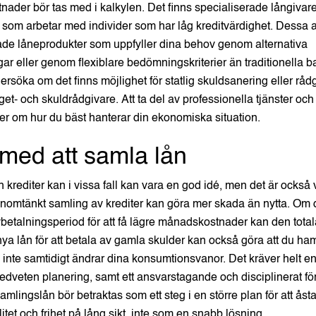
nader bör tas med i kalkylen. Det finns specialiserade långivar
 som arbetar med individer som har låg kreditvärdighet. Dessa a
de låneprodukter som uppfyller dina behov genom alternativa
ar eller genom flexiblare bedömningskriterier än traditionella b
dersöka om det finns möjlighet för statlig skuldsanering eller r
- och skuldrådgivare. Att ta del av professionella tjänster och
ter om hur du bäst hanterar din ekonomiska situation.
med att samla lån
 krediter kan i vissa fall kan vara en god idé, men det är också vi
nomtänkt samling av krediter kan göra mer skada än nytta. Om d
vbetalningsperiod för att få lägre månadskostnader kan den tot
a nya lån för att betala av gamla skulder kan också göra att du ha
 inte samtidigt ändrar dina konsumtionsvanor. Det kräver helt en
veten planering, samt ett ansvarstagande och disciplinerat förhå
lingslån bör betraktas som ett steg i en större plan för att å
itet och frihet på lång sikt, inte som en snabb lösning.