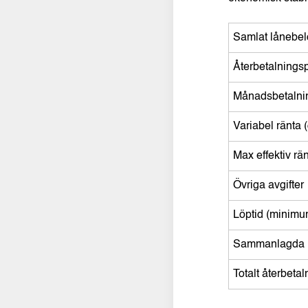
Samlat lånebe
Återbetalnings
Månadsbetalni
Variabel ränta 
Max effektiv rä
Övriga avgifter
Löptid (minimu
Sammanlagda k
Totalt återbeta