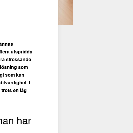
kännas
flera utspridda
ara stressande
n lösning som
egi som kan
itvärdighet. I
 trots en låg
man har