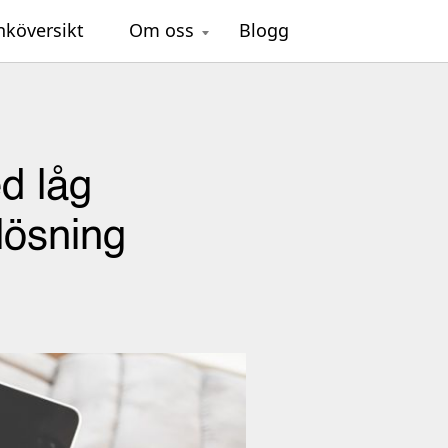
nköversikt
Om oss
Blogg
d låg
 lösning