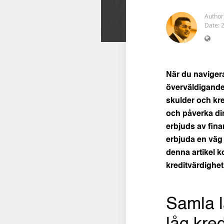
Author
Date: 
När du navigera
överväldigande,
skulder och kre
och påverka din
erbjuds av fina
erbjuda en väg 
denna artikel k
kreditvärdighet
Samla l