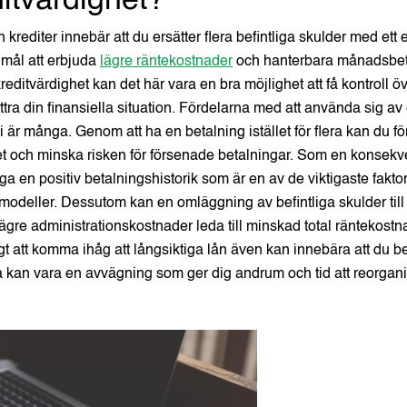
ditvärdighet?
 krediter innebär att du ersätter flera befintliga skulder med ett
 mål att erbjuda
lägre räntekostnader
och hanterbara månadsbeta
reditvärdighet kan det här vara en bra möjlighet att få kontroll 
ättra din finansiella situation. Fördelarna med att använda sig a
gi är många. Genom att ha en betalning istället för flera kan du f
t och minska risken för försenade betalningar. Som en konsekv
ygga en positiv betalningshistorik som är en av de viktigaste fakto
modeller. Dessutom kan en omläggning av befintliga skulder till
lägre administrationskostnader leda till minskad total räntekostn
gt att komma ihåg att långsiktiga lån även kan innebära att du be
tta kan vara en avvägning som ger dig andrum och tid att reorgan