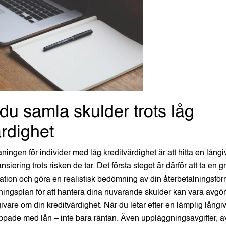
du samla skulder trots låg
ärdighet
ingen för individer med låg kreditvärdighet är att hitta en långi
nsiering trots risken de tar. Det första steget är därför att ta en gr
tion och göra en realistisk bedömning av din återbetalningsfö
ningsplan för att hantera dina nuvarande skulder kan vara avgör
ivare om din kreditvärdighet. När du letar efter en lämplig långiv
ppade med lån – inte bara räntan. Även uppläggningsavgifter, av