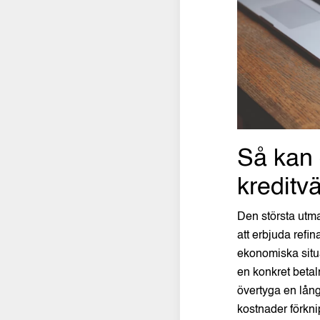
Så kan 
kreditv
Den största utman
att erbjuda refina
ekonomiska situa
en konkret betal
övertyga en lång
kostnader förkni