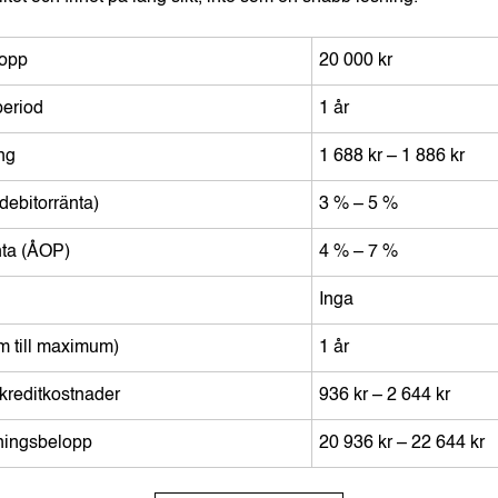
lopp
20 000 kr
period
1 år
ng
1 688 kr – 1 886 kr
(debitorränta)
3 % – 5 %
nta (ÅOP)
4 % – 7 %
Inga
m till maximum)
1 år
reditkostnader
936 kr – 2 644 kr
lningsbelopp
20 936 kr – 22 644 kr