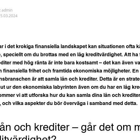
:
admin
25.03.2024
r i det krokiga finansiella landskapet kan situationen ofta 
 speciellt om du brottas med en låg kreditvärdighet. Att ha 
diter med hög ränta är inte bara kostsamt – det kan även v
 finansiella frihet och framtida ekonomiska möjligheter. E
nsbranschen är att samla lån och krediter. Detta är en strat
ut ur den ekonomiska labyrinten även om du har en låg kred
ommer vi att utforska hur du kan samla dina lån och krediter
, och vilka aspekter du bör överväga i samband med detta.
ån och krediter – går det om 