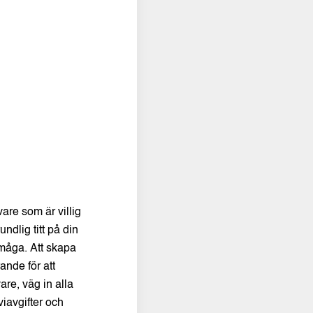
vare som är villig
undlig titt på din
rmåga. Att skapa
ande för att
are, väg in alla
iavgifter och