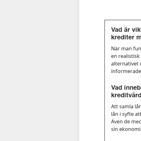
Vad är vi
krediter 
När man fund
en realistis
alternativet
informerade 
Vad inneb
kreditvär
Att samla lå
lån i syfte 
Även de med 
sin ekonomis