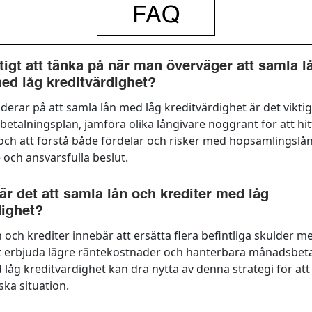
FAQ
ktigt att tänka på när man överväger att samla l
med låg kreditvärdighet?
erar på att samla lån med låg kreditvärdighet är det viktig
k betalningsplan, jämföra olika långivare noggrant för att hi
 och att förstå både fördelar och risker med hopsamlingslån 
och ansvarsfulla beslut.
är det att samla lån och krediter med låg
dighet?
n och krediter innebär att ersätta flera befintliga skulder m
att erbjuda lägre räntekostnader och hanterbara månadsbeta
låg kreditvärdighet kan dra nytta av denna strategi för att
ka situation.