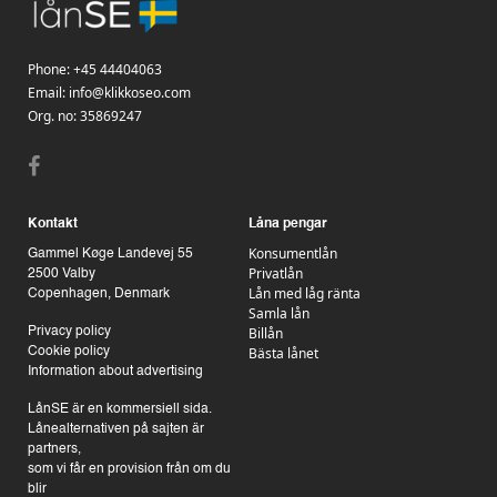
Phone:
+45 44404063
Email:
info@klikkoseo.com
Org.
no: 35869247
Kontakt
Låna pengar
Konsumentlån
Gammel Køge Landevej 55
Privatlån
2500 Valby
Lån med låg ränta
Copenhagen, Denmark
Samla lån
Billån
Privacy policy
Bästa lånet
Cookie policy
Information about advertising
LånSE är en kommersiell sida.
Lånealternativen på sajten är
partners,
som vi får en provision från om du
blir