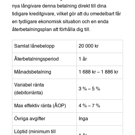
nya långivare denna betalning direkt till dina
tidigare kreditgivare, vilket gör att du omedelbart får
en tydligare ekonomisk situation och en enda
återbetalningsplan att förhålla dig till.
Samlat lånebelopp
20 000 kr
Återbetalningsperiod
1 år
Månadsbetalning
1 688 kr – 1 886 kr
Variabel ränta
3 % – 5 %
(debitorränta)
Max effektiv ränta (ÅOP)
4 % – 7 %
Övriga avgifter
Inga
Löptid (minimum till