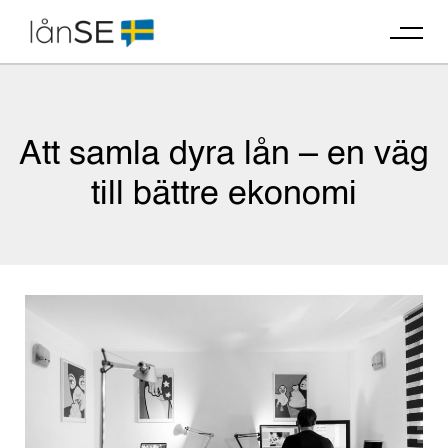
Skip
to
content
Att samla dyra lån – en väg
till bättre ekonomi