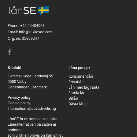
Phone:
+45 44404063
Email:
info@klikkoseo.com
Org.
no: 35869247
Kontakt
Låna pengar
Konsumentlån
Gammel Køge Landevej 55
Privatlån
2500 Valby
Lån med låg ränta
Copenhagen, Denmark
Samla lån
Billån
Privacy policy
Bästa lånet
Cookie policy
Information about advertising
LånSE är en kommersiell sida.
Lånealternativen på sajten är
partners,
som vi får en provision från om du