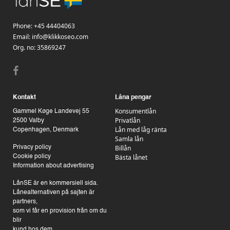
Phone:
+45 44404063
Email:
info@klikkoseo.com
Org.
no: 35869247
Kontakt
Låna pengar
Konsumentlån
Gammel Køge Landevej 55
Privatlån
2500 Valby
Lån med låg ränta
Copenhagen, Denmark
Samla lån
Billån
Privacy policy
Bästa lånet
Cookie policy
Information about advertising
LånSE är en kommersiell sida.
Lånealternativen på sajten är
partners,
som vi får en provision från om du
blir
kund hos dem.