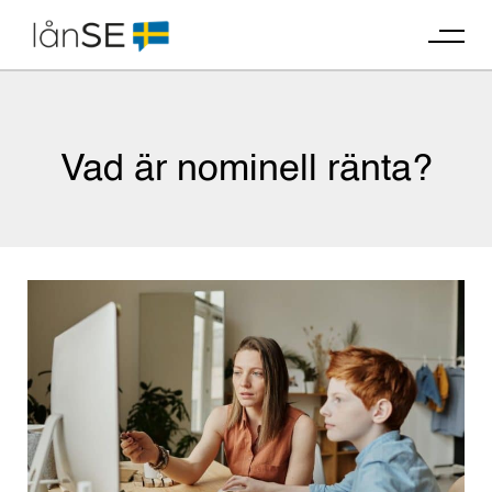
Skip
to
content
Vad är nominell ränta?