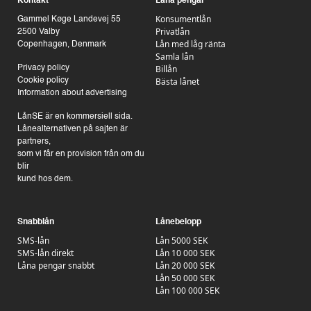
Kontakt
Låna pengar
Konsumentlån
Gammel Køge Landevej 55
Privatlån
2500 Valby
Lån med låg ränta
Copenhagen, Denmark
Samla lån
Billån
Privacy policy
Bästa lånet
Cookie policy
Information about advertising
LånSE är en kommersiell sida.
Lånealternativen på sajten är
partners,
som vi får en provision från om du
blir
kund hos dem.
Snabblån
Lånebelopp
SMS-lån
Lån 5000 SEK
SMS-lån direkt
Lån 10 000 SEK
Låna pengar snabbt
Lån 20 000 SEK
Lån 50 000 SEK
Lån 100 000 SEK