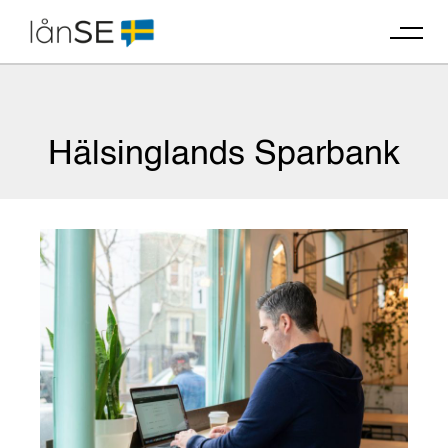
Skip
to
content
Hälsinglands Sparbank