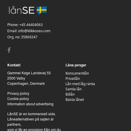
Phone:
+45 44404063
Email:
info@klikkoseo.com
Org.
no: 35869247
Kontakt
Låna pengar
Konsumentlån
Gammel Køge Landevej 55
Privatlån
2500 Valby
Lån med låg ränta
Copenhagen, Denmark
Samla lån
Billån
Privacy policy
Bästa lånet
Cookie policy
Information about advertising
LånSE är en kommersiell sida.
Lånealternativen på sajten är
partners,
som vi får en provision från om du