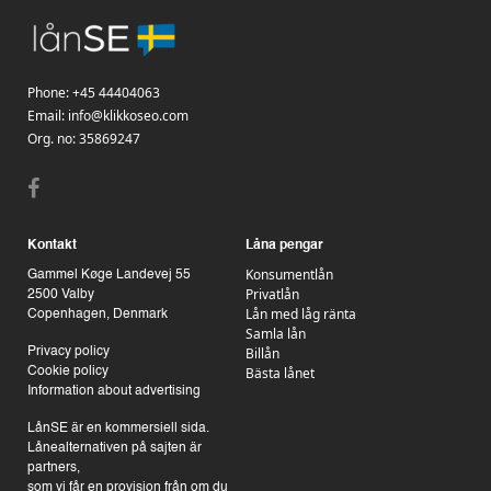
Phone:
+45 44404063
Email:
info@klikkoseo.com
Org.
no: 35869247
Kontakt
Låna pengar
Konsumentlån
Gammel Køge Landevej 55
Privatlån
2500 Valby
Lån med låg ränta
Copenhagen, Denmark
Samla lån
Billån
Privacy policy
Bästa lånet
Cookie policy
Information about advertising
LånSE är en kommersiell sida.
Lånealternativen på sajten är
partners,
som vi får en provision från om du