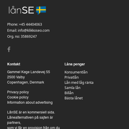
Phone:
+45 44404063
Email:
info@klikkoseo.com
Org.
no: 35869247
Kontakt
Låna pengar
Konsumentlån
Gammel Køge Landevej 55
Privatlån
2500 Valby
Lån med låg ränta
Copenhagen, Denmark
Samla lån
Billån
Privacy policy
Bästa lånet
Cookie policy
Information about advertising
LånSE är en kommersiell sida.
Lånealternativen på sajten är
partners,
som vi får en provision från om du