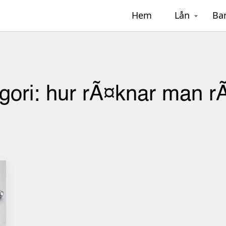
Hem
Lån
Ba
gori:
hur rÃ¤knar man r