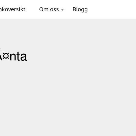
nköversikt
Om oss
Blogg
Ã¤nta