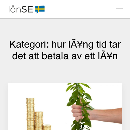
Skip
to
content
Kategori:
hur lÃ¥ng tid tar
det att betala av ett lÃ¥n