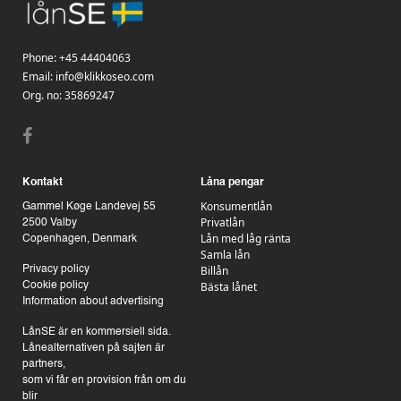
Phone:
+45 44404063
Email:
info@klikkoseo.com
Org.
no: 35869247
Kontakt
Låna pengar
Konsumentlån
Gammel Køge Landevej 55
Privatlån
2500 Valby
Lån med låg ränta
Copenhagen, Denmark
Samla lån
Billån
Privacy policy
Bästa lånet
Cookie policy
Information about advertising
LånSE är en kommersiell sida.
Lånealternativen på sajten är
partners,
som vi får en provision från om du
blir